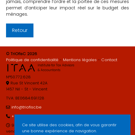
jamais, comprendre l’ordre et la portée de ces mesures
permet d’anticiper leur impact réel sur le budget des
ménages.
Retour
© TriOfisC 2026
Politique de confidentialité
Mentions légales
Contact
Institute for Tax Advisors
& Accountants
N°50.772.628
Rue St Vincent 42A
1457 Nil - St - Vincent
TVA: BE0684.691.128
info@triofisc.be
+32 10 65 14 52
Ce site utilise des cookies, afin de vous garantir
9 à 12h & 13 à 17h du lundi au
une bonne expérience de navigation.
vendredi