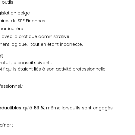
outils :
islation belge
laires du SPF Finances
articulière
 avec la pratique administrative
ent logique… tout en étant incorrecte.
nt
tuit, le conseil suivant :
tif qu’ils étaient liés à son activité professionnelle.
fessionnel.”
.
éductibles qu’à 69 %
, même lorsqu’ils sont engagés
îner :